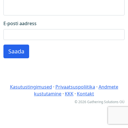
E-posti aadress
Kasutustingimused
·
Privaatsuspoliitika
·
Andmete
kustutamine
·
KKK
·
Kontakt
© 2026 Gathering Solutions OÜ