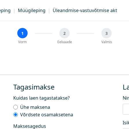
eping
|
Müügileping
|
Üleandmise-vastuvõtmise akt
1
2
3
Vorm
Eelvaade
Valmis
Tagasimakse
L
Kuidas laen tagastatakse?
Ni
Ühe maksena
Võrdsete osamaksetena
Is
Maksesagedus