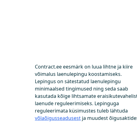
Contract.ee eesmärk on luua lihtne ja kiire
võimalus laenulepingu koostamiseks.
Lepingus on sätestatud laenulepingu
minimaalsed tingimused ning seda saab
kasutada kõige lihtsamate eraisikutevahelis
laenude reguleerimiseks. Lepinguga
reguleerimata küsimustes tuleb lähtuda
võlaõigusseadusest
ja muudest õigusaktides