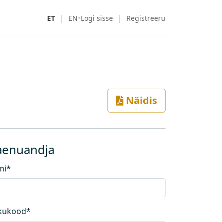
|
•
|
ET
EN
Logi sisse
Registreeru
Näidis
aenuandja
mi
*
ikukood
*