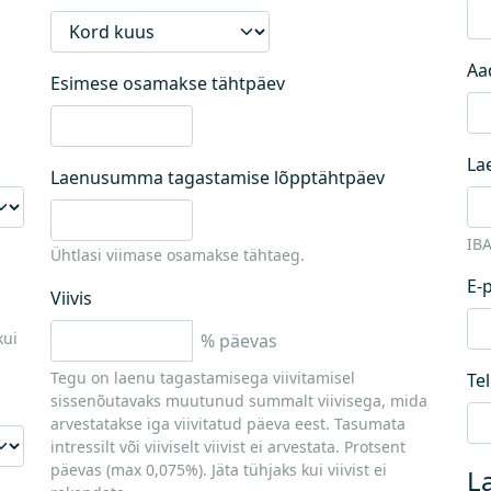
Aa
Esimese osamakse tähtpäev
La
Laenusumma tagastamise lõpptähtpäev
IB
Ühtlasi viimase osamakse tähtaeg.
E-
Viivis
kui
% päevas
Tegu on laenu tagastamisega viivitamisel
Te
sissenõutavaks muutunud summalt viivisega, mida
arvestatakse iga viivitatud päeva eest. Tasumata
intressilt või viiviselt viivist ei arvestata. Protsent
päevas (max 0,075%). Jäta tühjaks kui viivist ei
L