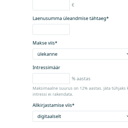
€
Laenusumma üleandmise tähtaeg
*
Makse viis
*
Intressimäär
% aastas
Maksimaalne suurus on 12% aastas. Jäta tühjaks 
intressi ei rakendata.
Allkirjastamise viis
*