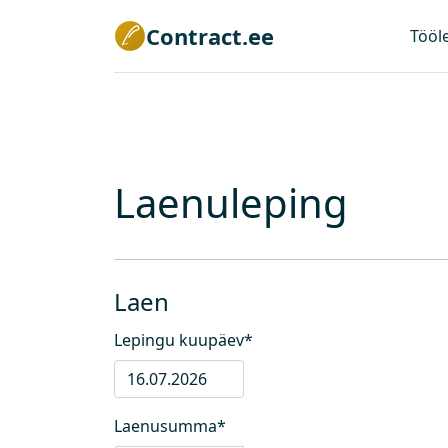
Contract.ee
Tööl
Laenuleping
Laen
Lepingu kuupäev
*
Laenusumma
*