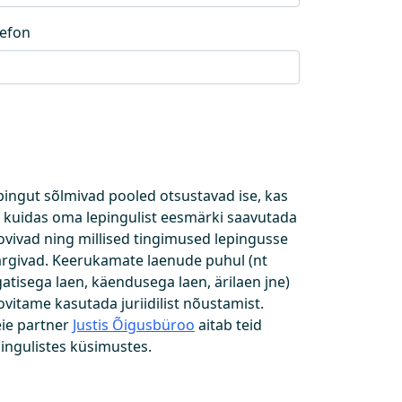
lefon
pingut sõlmivad pooled otsustavad ise, kas
i kuidas oma lepingulist eesmärki saavutada
ovivad ning millised tingimused lepingusse
rgivad. Keerukamate laenude puhul (nt
gatisega laen, käendusega laen, ärilaen jne)
ovitame kasutada juriidilist nõustamist.
ie partner
Justis Õigusbüroo
aitab teid
pingulistes küsimustes.