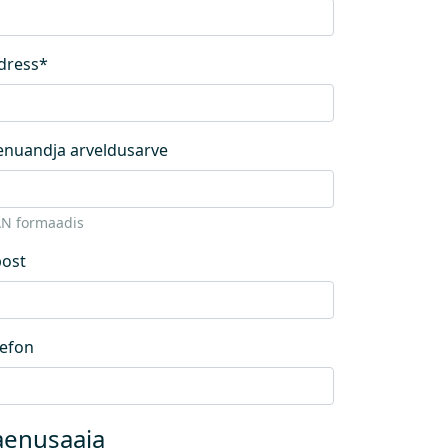
dress
*
enuandja arveldusarve
AN formaadis
post
lefon
aenusaaja