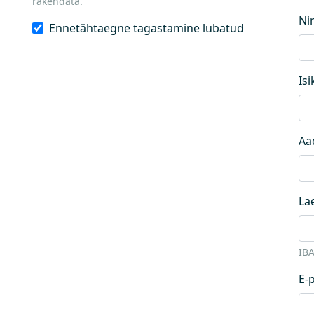
rakendata.
Ni
Ennetähtaegne tagastamine lubatud
Is
Aa
La
IB
E-