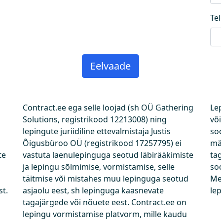
Te
Contract.ee ega selle loojad (sh OÜ Gathering
Le
Solutions, registrikood 12213008) ning
võ
lepingute juriidiline ettevalmistaja Justis
so
Õigusbüroo OÜ (registrikood 17257795) ei
mä
te
vastuta laenulepinguga seotud läbirääkimiste
ta
ja lepingu sõlmimise, vormistamise, selle
so
täitmise või mistahes muu lepinguga seotud
Me
t.
asjaolu eest, sh lepinguga kaasnevate
le
tagajärgede või nõuete eest. Contract.ee on
lepingu vormistamise platvorm, mille kaudu