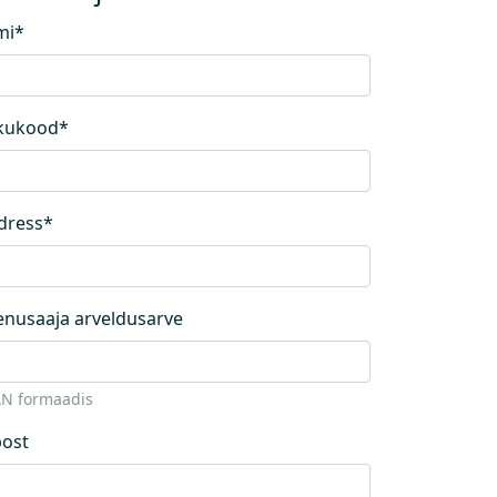
mi
*
ikukood
*
dress
*
enusaaja arveldusarve
AN formaadis
post